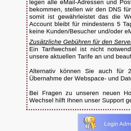
legen alle eMail-Adressen und Pos
bekommen, stellen wir den DNS für
somit ist gewährleistet das die W
Account bleibt für mindestens 5 T
keine Kunden/Besucher und/oder eM
Zusätzliche Gebühren für den Serve
Ein Tarifwechsel ist nicht notwen
unsere aktuellen Tarife an und beauf
Alternativ können Sie auch für
Übernahme der Webspace- und Dat
Bei Fragen zu unseren neuen Hos
Wechsel hilft Ihnen unser Support ge
Login Admi